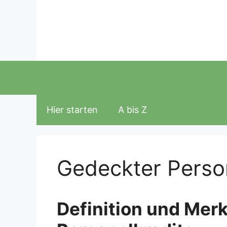
Zum
Inhalt
springen
Hier starten
A bis Z
Gedeckter Person
Definition und Mer