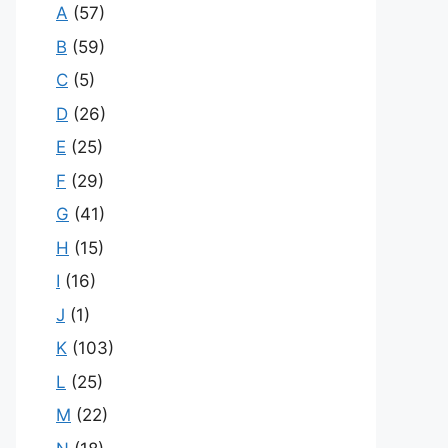
A
(57)
B
(59)
C
(5)
D
(26)
E
(25)
F
(29)
G
(41)
H
(15)
I
(16)
J
(1)
K
(103)
L
(25)
M
(22)