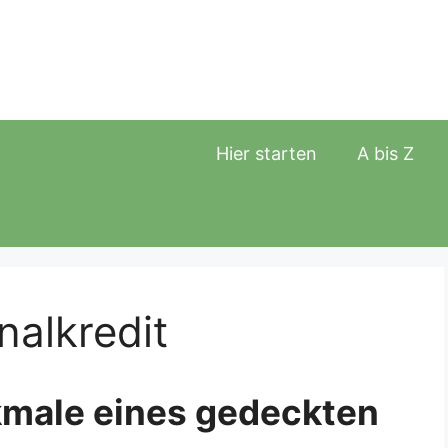
Hier starten
A bis Z
alkredit
kmale eines gedeckten