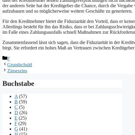
dass der Kreditnehmer seinen Zahlungsverpflichtungen nicht nachkomm
der anderen Seite hat der Kreditgeber die Chance, durch die Vergabe
aufzubauen und so möglicherweise weitere Geschäfte zu generieren.
Für den Kreditnehmer bietet die Fiduziarität den Vorteil, dass er keinen
Allerdings besteht für ihn das Risiko, dass er bei Zahlungsschwierigke
im Falle eines Zahlungsausfalls schnell Maßnahmen zur Rückforderun
Zusammenfassend lässt sich sagen, dass die Fiduziarität in der Kredit
birgt. Sie erfordert ein hohes Maß an Vertrauen zwischen Kreditgebe
Kategorien
F
Grundschuld
Zinseszins
Buchstabe
A
(57)
B
(59)
C
(5)
D
(26)
E
(25)
F
(29)
G
(41)
H
(15)