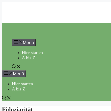
Zum
Inhalt
springen
Menü
Hier starten
A bis Z
Menü
Hier starten
A bis Z
Fiduziarität