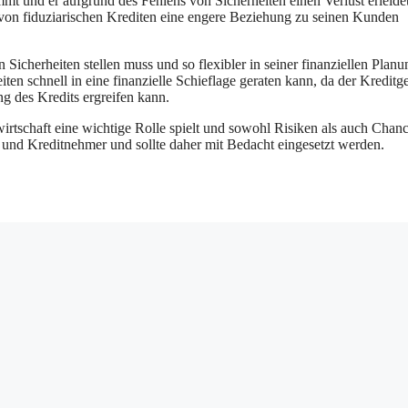
t und er aufgrund des Fehlens von Sicherheiten einen Verlust erleide
 von fiduziarischen Krediten eine engere Beziehung zu seinen Kunden
 Sicherheiten stellen muss und so flexibler in seiner finanziellen Planun
iten schnell in eine finanzielle Schieflage geraten kann, da der Kreditg
g des Kredits ergreifen kann.
wirtschaft eine wichtige Rolle spielt und sowohl Risiken als auch Chan
r und Kreditnehmer und sollte daher mit Bedacht eingesetzt werden.