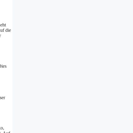
ieht
uf die
r
Dies
ser
ko,