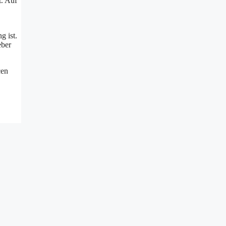
t. Auf
g ist.
eber
cen