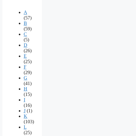
A
(57)
B
(59)
C
(5)
D
(26)
E
(25)
F
(29)
G
(41)
H
(15)
I
(16)
J
(1)
K
(103)
L
(25)