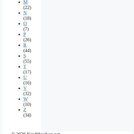
M
(22)
N
(18)
O
(7)
P
(26)
R
(44)
S
(55)
T
(17)
U
(16)
V
(32)
W
(10)
Z
(34)