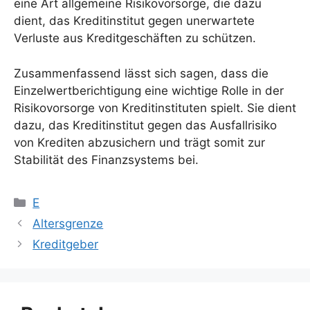
eine Art allgemeine Risikovorsorge, die dazu
dient, das Kreditinstitut gegen unerwartete
Verluste aus Kreditgeschäften zu schützen.
Zusammenfassend lässt sich sagen, dass die
Einzelwertberichtigung eine wichtige Rolle in der
Risikovorsorge von Kreditinstituten spielt. Sie dient
dazu, das Kreditinstitut gegen das Ausfallrisiko
von Krediten abzusichern und trägt somit zur
Stabilität des Finanzsystems bei.
Kategorien
E
Altersgrenze
Kreditgeber