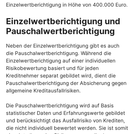
Einzelwertberichtigung in Höhe von 400.000 Euro.
Einzelwertberichtigung und
Pauschalwertberichtigung
Neben der Einzelwertberichtigung gibt es auch
die Pauschalwertberichtigung. Während die
Einzelwertberichtigung auf einer individuellen
Risikobewertung basiert und für jeden
Kreditnehmer separat gebildet wird, dient die
Pauschalwertberichtigung der Absicherung gegen
allgemeine Kreditausfallrisiken.
Die Pauschalwertberichtigung wird auf Basis
statistischer Daten und Erfahrungswerte gebildet
und berücksichtigt das Ausfallrisiko von Krediten,
die nicht individuell bewertet werden. Sie ist somit