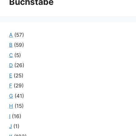
Buchstabe
A
(57)
B
(59)
C
(5)
D
(26)
E
(25)
F
(29)
G
(41)
H
(15)
I
(16)
J
(1)