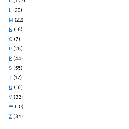
K
(103)
L
(25)
M
(22)
N
(18)
O
(7)
P
(26)
R
(44)
S
(55)
T
(17)
U
(16)
V
(32)
W
(10)
Z
(34)