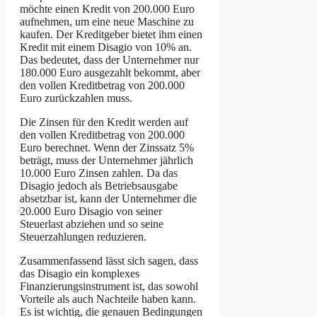
möchte einen Kredit von 200.000 Euro
aufnehmen, um eine neue Maschine zu
kaufen. Der Kreditgeber bietet ihm einen
Kredit mit einem Disagio von 10% an.
Das bedeutet, dass der Unternehmer nur
180.000 Euro ausgezahlt bekommt, aber
den vollen Kreditbetrag von 200.000
Euro zurückzahlen muss.
Die Zinsen für den Kredit werden auf
den vollen Kreditbetrag von 200.000
Euro berechnet. Wenn der Zinssatz 5%
beträgt, muss der Unternehmer jährlich
10.000 Euro Zinsen zahlen. Da das
Disagio jedoch als Betriebsausgabe
absetzbar ist, kann der Unternehmer die
20.000 Euro Disagio von seiner
Steuerlast abziehen und so seine
Steuerzahlungen reduzieren.
Zusammenfassend lässt sich sagen, dass
das Disagio ein komplexes
Finanzierungsinstrument ist, das sowohl
Vorteile als auch Nachteile haben kann.
Es ist wichtig, die genauen Bedingungen