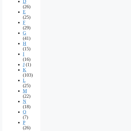
D
(26)
E
(25)
F
(29)
G
(41)
H
(15)
I
(16)
J
(1)
K
(103)
L
(25)
M
(22)
N
(18)
O
(7)
P
(26)