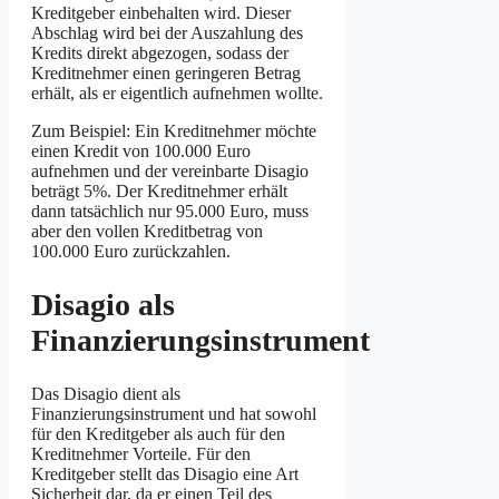
Kreditgeber einbehalten wird. Dieser
Abschlag wird bei der Auszahlung des
Kredits direkt abgezogen, sodass der
Kreditnehmer einen geringeren Betrag
erhält, als er eigentlich aufnehmen wollte.
Zum Beispiel: Ein Kreditnehmer möchte
einen Kredit von 100.000 Euro
aufnehmen und der vereinbarte Disagio
beträgt 5%. Der Kreditnehmer erhält
dann tatsächlich nur 95.000 Euro, muss
aber den vollen Kreditbetrag von
100.000 Euro zurückzahlen.
Disagio als
Finanzierungsinstrument
Das Disagio dient als
Finanzierungsinstrument und hat sowohl
für den Kreditgeber als auch für den
Kreditnehmer Vorteile. Für den
Kreditgeber stellt das Disagio eine Art
Sicherheit dar, da er einen Teil des