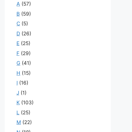
A
(57)
B
(59)
C
(5)
D
(26)
E
(25)
F
(29)
G
(41)
H
(15)
I
(16)
J
(1)
K
(103)
L
(25)
M
(22)