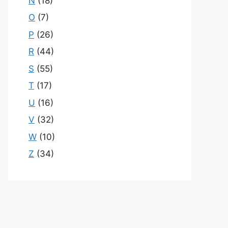
N
(18)
O
(7)
P
(26)
R
(44)
S
(55)
T
(17)
U
(16)
V
(32)
W
(10)
Z
(34)