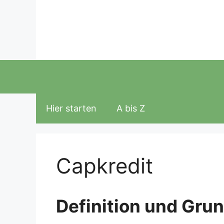
Zum
Inhalt
springen
Hier starten
A bis Z
Capkredit
Definition und Gru