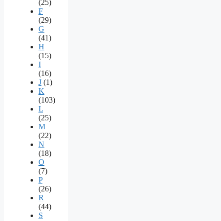
(25)
F
(29)
G
(41)
H
(15)
I
(16)
J
(1)
K
(103)
L
(25)
M
(22)
N
(18)
O
(7)
P
(26)
R
(44)
S