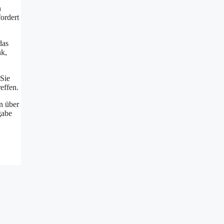
n
ordert
das
nk,
 Sie
effen.
n über
gabe