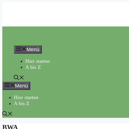
Zum
Inhalt
springen
Menü
Hier starten
A bis Z
Menü
Hier starten
A bis Z
BWA