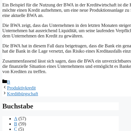
Ein Beispiel für die Nutzung der BWA in der Kreditwirtschaft ist di
möchte einen Kredit aufnehmen, um eine neue Produktionsanlage zu f
eine aktuelle BWA an.
Die BWA zeigt, dass das Unternehmen in den letzten Monaten steigen
Unternehmen hat ausreichend Liquidität, um seine laufenden Verpflich
dem Unternehmen den Kredit zu gewähren.
Die BWA hat in diesem Fall dazu beigetragen, dass die Bank ein genau
hat die Bank in die Lage versetzt, das Risiko eines Kreditausfalls ei
Zusammenfassend lässt sich sagen, dass die BWA ein unverzichtbares In
die finanzielle Situation eines Unternehmens und ermöglicht es Banke
von Krediten zu treffen.
Kategorien
B
Produktivkredit
Kreditbürgschaft
Buchstabe
A
(57)
B
(59)
C
(5)