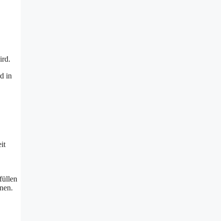
ird.
d in
it
füllen
nen.