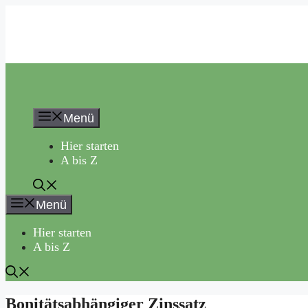
Zum
Inhalt
springen
Menü
Hier starten
A bis Z
Menü
Hier starten
A bis Z
Bonitätsabhängiger Zinssatz