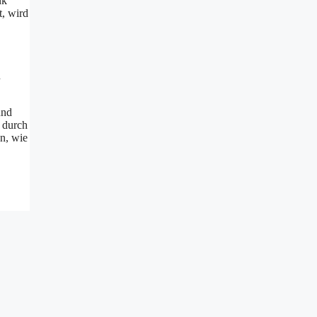
nk
t, wird
n
und
o durch
en, wie