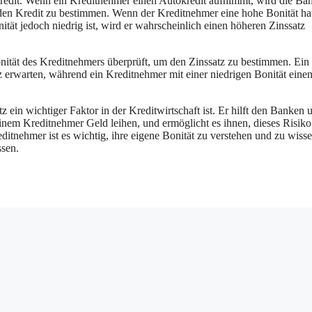
okredit. Wenn ein Kreditnehmer einen Autokredit aufnimmt, wird die Ba
r den Kredit zu bestimmen. Wenn der Kreditnehmer eine hohe Bonität ha
ität jedoch niedrig ist, wird er wahrscheinlich einen höheren Zinssatz
onität des Kreditnehmers überprüft, um den Zinssatz zu bestimmen. Ein
z erwarten, während ein Kreditnehmer mit einer niedrigen Bonität eine
 ein wichtiger Faktor in der Kreditwirtschaft ist. Er hilft den Banken 
 einem Kreditnehmer Geld leihen, und ermöglicht es ihnen, dieses Risik
itnehmer ist es wichtig, ihre eigene Bonität zu verstehen und zu wiss
ssen.