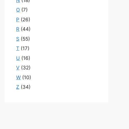
N
(18)
O
(7)
P
(26)
R
(44)
S
(55)
T
(17)
U
(16)
V
(32)
W
(10)
Z
(34)