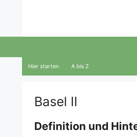
Zum
Inhalt
springen
Hier starten
A bis Z
Basel II
Definition und Hint