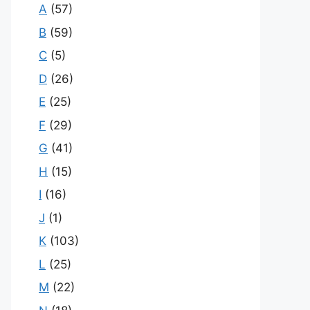
A
(57)
B
(59)
C
(5)
D
(26)
E
(25)
F
(29)
G
(41)
H
(15)
I
(16)
J
(1)
K
(103)
L
(25)
M
(22)