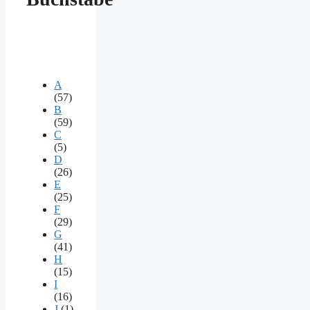
A
(57)
B
(59)
C
(5)
D
(26)
E
(25)
F
(29)
G
(41)
H
(15)
I
(16)
J
(1)