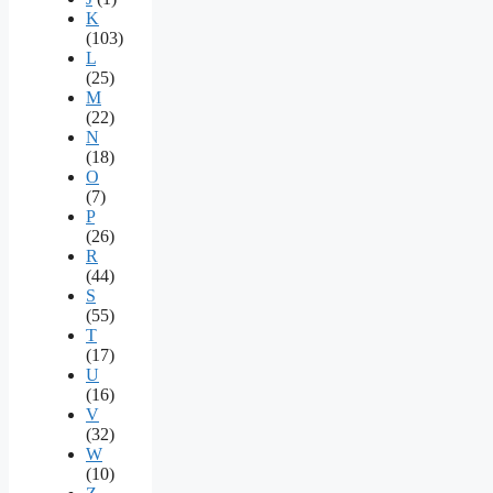
K
(103)
L
(25)
M
(22)
N
(18)
O
(7)
P
(26)
R
(44)
S
(55)
T
(17)
U
(16)
V
(32)
W
(10)