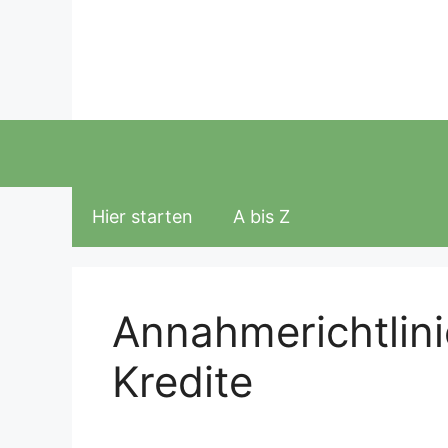
Zum
Inhalt
springen
Hier starten
A bis Z
Annahmerichtlini
Kredite