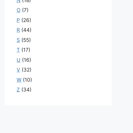
N
(18)
O
(7)
P
(26)
R
(44)
S
(55)
T
(17)
U
(16)
V
(32)
W
(10)
Z
(34)