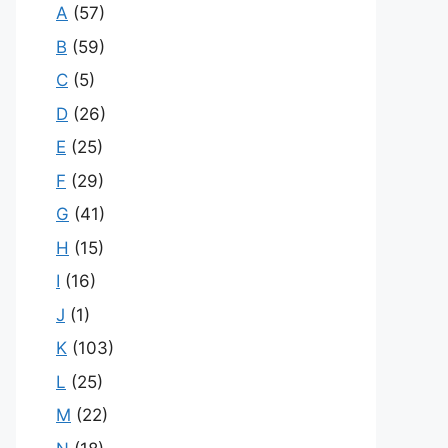
A
(57)
B
(59)
C
(5)
D
(26)
E
(25)
F
(29)
G
(41)
H
(15)
I
(16)
J
(1)
K
(103)
L
(25)
M
(22)