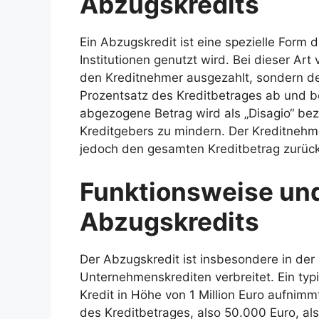
Abzugskredits
Ein Abzugskredit ist eine spezielle Form
Institutionen genutzt wird. Bei dieser Art 
den Kreditnehmer ausgezahlt, sondern de
Prozentsatz des Kreditbetrages ab und beh
abgezogene Betrag wird als „Disagio“ bez
Kreditgebers zu mindern. Der Kreditnehme
jedoch den gesamten Kreditbetrag zurüc
Funktionsweise u
Abzugskredits
Der Abzugskredit ist insbesondere in der
Unternehmenskrediten verbreitet. Ein typ
Kredit in Höhe von 1 Million Euro aufnim
des Kreditbetrages, also 50.000 Euro, al