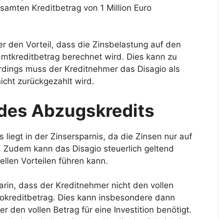
amten Kreditbetrag von 1 Million Euro
r den Vorteil, dass die Zinsbelastung auf den
amtkreditbetrag berechnet wird. Dies kann zu
erdings muss der Kreditnehmer das Disagio als
icht zurückgezahlt wird.
 des Abzugskredits
 liegt in der Zinsersparnis, da die Zinsen nur auf
 Zudem kann das Disagio steuerlich geltend
llen Vorteilen führen kann.
arin, dass der Kreditnehmer nicht den vollen
tokreditbetrag. Dies kann insbesondere dann
 den vollen Betrag für eine Investition benötigt.