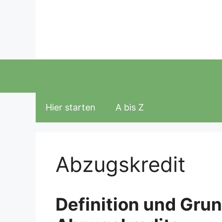
Zum
Inhalt
springen
Hier starten
A bis Z
Abzugskredit
Definition und Gru