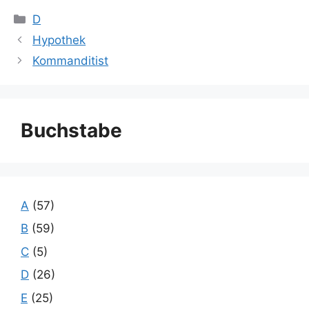
Kategorien
D
Hypothek
Kommanditist
Buchstabe
A
(57)
B
(59)
C
(5)
D
(26)
E
(25)