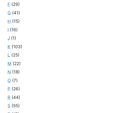
F
(29)
G
(41)
H
(15)
I
(16)
J
(1)
K
(103)
L
(25)
M
(22)
N
(18)
O
(7)
P
(26)
R
(44)
S
(55)